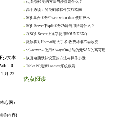
sql死锁检测的方法与步骤是什么？
高手必读：另类刻录软件实战指南
SQL集合函数中case when then 使用技术
SQL Server下split函数功能与用法是什么？
在SQL Server上逐字使用SOUNDEX()
微软将对Hotmail动大手术 收费标准不会改变
sql-server – 使用AlwaysOn功能的无SAN的高可用
而且不少文本
恢复电脑默认设置的方法与操作步骤
th 2.0
Tablet PC最新Lonestar系统欣赏
 1 月 23
热点阅读
 核心网）
相关内容!