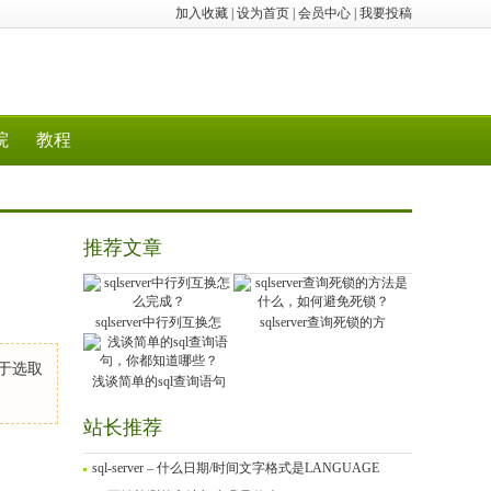
加入收藏
|
设为首页
|
会员中心
|
我要投稿
院
教程
推荐文章
sqlserver中行列互换怎
sqlserver查询死锁的方
用于选取
浅谈简单的sql查询语句
站长推荐
sql-server – 什么日期/时间文字格式是LANGUAGE