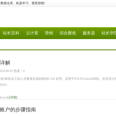
混合云网络、数据仓库、机器学习、视觉智能!
站长百科
云计算
营销
综合聚焦
服务器
站长学
用详解
4-09-05 热度：0
\制造业工程人员量身定做的移动CAD 应用。适用于IOS与Android系统。其支持大
和DWF。
owski
[详细]
账户的步骤指南