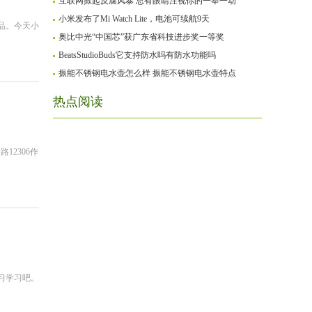
互联网掀起反腐风暴 总有眼睛注视你的一举一动
小米发布了Mi Watch Lite，电池可续航9天
品。今天小
奥比中光“中国芯”获广东省科技进步奖一等奖
BeatsStudioBuds它支持防水吗有防水功能吗
振能不锈钢电水壶怎么样 振能不锈钢电水壶特点
热点阅读
12306作
习学习吧。