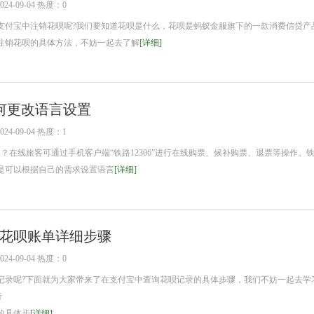
4-09-04 热度：0
支付宝中注销花呗呢?我们要知道花呗是什么，花呗是蚂蚁金服旗下的一款消费信贷产
注销花呗的具体方法，不妨一起去了解
[详细]
P如何更改语言设置
4-09-04 热度：1
改？在线旅客可通过手机客户端“铁路12306”进行在线购票、候补购票、退票等操作。铁路
是可以根据自己的需求设置语言
[详细]
花呗账单详细步骤
4-09-04 热度：0
呢?下面就为大家带来了在支付宝中查询花呗记录的具体步骤，我们不妨一起去学
考
的具体步
[详细]