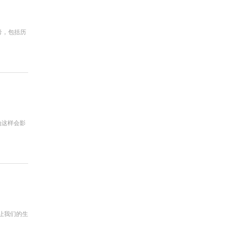
考，包括历
为这样会影
让我们的生