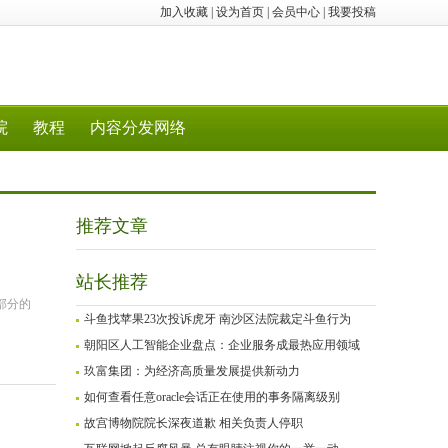
加入收藏
|
设为首页
|
会员中心
|
我要投稿
院
教程
内容分发网络
推荐文章
站长推荐
部分的
斗鱼找苹果23次投诉虎牙 南沙区法院裁定斗鱼行为
朝阳区人工智能企业盘点：企业服务成最热应用领域
玖富集团：为经济高质量发展提供新动力
如何查看任意oracle会话正在使用的事务隔离级别
故宫博物院院长深夜道歉 相关负责人停职