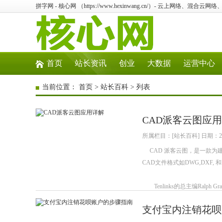
拼字网 - 核心网 （https://www.hexinwang.cn/）- 云上网络、
首页
站长资讯
创业
大数据
运营中心
当前位置：
首页
>
站长百科
> 列表
CAD派客云图应
所属栏目：[站长百科] 日期：202
CAD 派客云图，是一款为建筑
CAD文件格式如DWG,DXF, 
Tenlinks的总主编Ralph Grab
支付宝内注销花呗