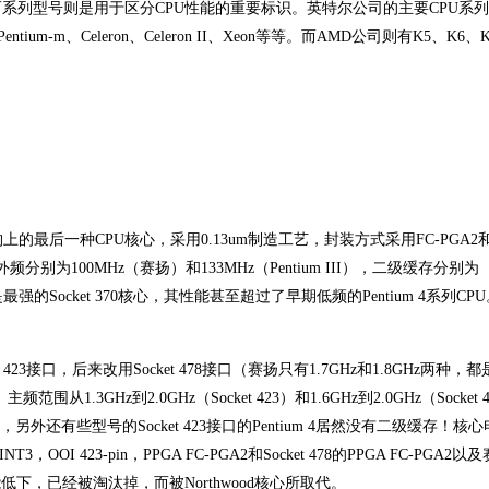
系列型号则是用于区分CPU性能的重要标识。英特尔公司的主要CPU系
ium 4、Pentium-m、Celeron、Celeron II、Xeon等等。而AMD公司则有K5、K6、
架构上的最后一种CPU核心，采用0.13um制造工艺，封装方式采用FC-PGA2和
分别为100MHz（赛扬）和133MHz（Pentium III），二级缓存分别为
扬），这是最强的Socket 370核心，其性能甚至超过了早期低频的Pentium 4系列CP
23接口，后来改用Socket 478接口（赛扬只有1.7GHz和1.8GHz两种，都是S
从1.3GHz到2.0GHz（Socket 423）和1.6GHz到2.0GHz（Socket 
意，另外还有些型号的Socket 423接口的Pentium 4居然没有二级缓存！核
T3，OOI 423-pin，PPGA FC-PGA2和Socket 478的PPGA FC-PGA2
能低下，已经被淘汰掉，而被Northwood核心所取代。