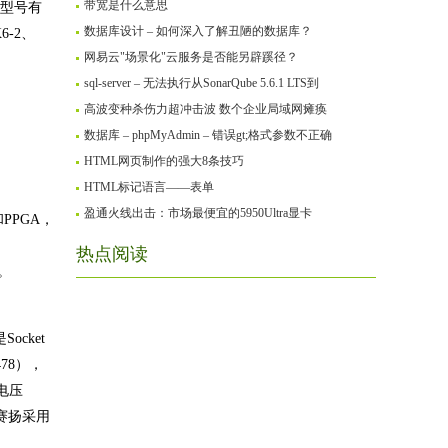
带宽是什么意思
列型号有
数据库设计 – 如何深入了解丑陋的数据库？
K6-2、
网易云"场景化"云服务是否能另辟蹊径？
sql-server – 无法执行从SonarQube 5.6.1 LTS到
高波变种杀伤力超冲击波 数个企业局域网瘫痪
数据库 – phpMyAdmin – 错误gt;格式参数不正确
HTML网页制作的强大8条技巧
HTML标记语言——表单
盈通火线出击：市场最便宜的5950Ultra显卡
PPGA，
热点阅读
U。
ocket
478），
心电压
以及赛扬采用