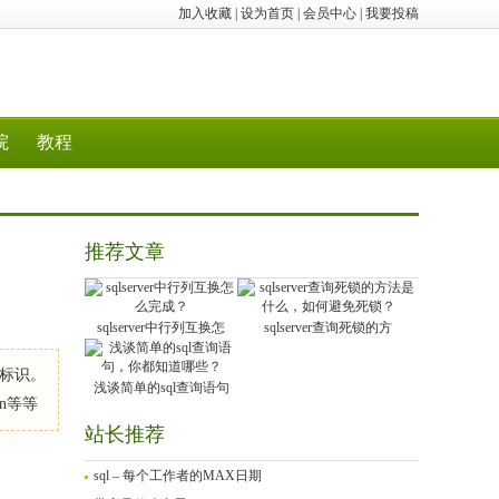
加入收藏
|
设为首页
|
会员中心
|
我要投稿
院
教程
推荐文章
sqlserver中行列互换怎
sqlserver查询死锁的方
要标识。
浅谈简单的sql查询语句
eon等等
站长推荐
sql – 每个工作者的MAX日期