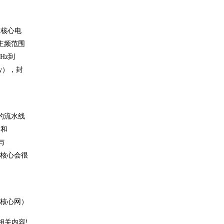
，核心电
，主频范围
GHz到
ogy），封
多的流水线
）和
与
tt核心会很
 核心网）
相关内容!