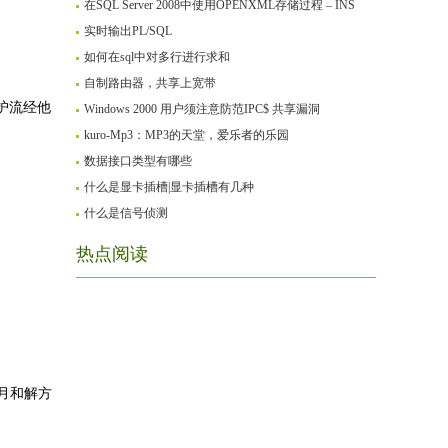
在SQL Server 2008中使用OPENXML存储过程 – INS
实时输出PL/SQL
如何在sql中对多行进行求和
自制路由器，共享上宽带
护流经他
Windows 2000 用户须注意防范IPC$ 共享漏洞
kuro-Mp3：MP3的天堂，爱乐者的乐园
数据接口类型有哪些
什么是显卡插槽|显卡插槽有几种
什么是信号侦测
热点阅读
1月和解方