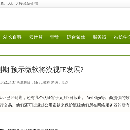
验、云计算、5G、大数据,站长网!
站长百科
云计算
营销
综合聚焦
服务器
站长学
到期 预示微软将漠视IE发展?
13 22:24:37 所属栏目：MsSql教程 来源：蓝点
数字认证已经到期，还有几个认证将于元月7日截止。 VeriSign等厂商提供的
行交易。他们还可以通过公用密钥来保护流经他们所在网络服务器的所有