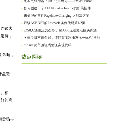
宅家烹饪神器“引爆”北美厨房——Instant Pot饮
如何创建一个AJAXControlToolKit的扩展控件
未处理的事件PageIndexChanging 之解决方案
浅谈ASP.NET的Postback 实例代码第1/2页
及连锁大
iOS8无法激活怎么办 升级iOS8无法激活解决办法
不急待，
冬季尘螨不肯冬眠，还好有飞利浦吸拖一体机“扫地
asp.net 简单验证码验证实现代码
面吹响，
热点阅读
开盘造
白。相
更好的商
锁卖场与