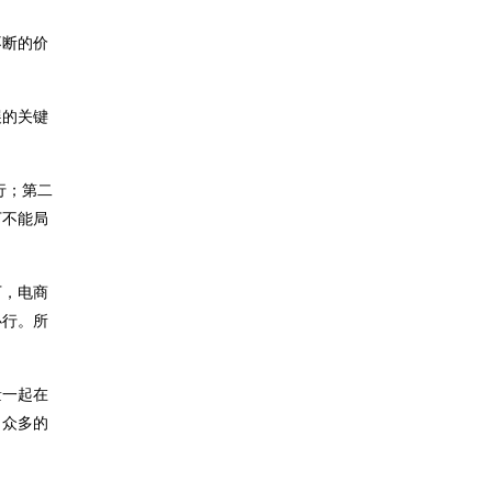
不断的价
展的关键
。
行；第二
万不能局
下，电商
必行。所
量一起在
，众多的