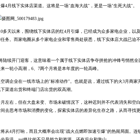
4月线下实体店渠道。这将是一场"血海大战"，更是一场"生死大战"。
10多天以来，围绕线下实体店的红4月引爆，已经成为众多家电企业，以
和任务。而家电圈从多个家电企业和零售商处获悉，线下实体店大战已迫
将陆续开门迎客，这意味着一个属于线下实体店争夺拼抢的冲锋号悄然全
迎来一轮小高潮，6、7两个月将是本年度的一轮高峰。
是空调企业在一线市场上的"标准动作"。也就是说，通过线下的火3月商家
线下渠道出货和终端门店出货的双高潮。
个月左右，但在大盘未变、市场未破情况下，这种迟到并不代表消失和空
时间去思考市场和消费的变化，探索实体店的差异化生存之路，从而寻找
将从4月打响，而且大概率会出现"战火点燃即加速引爆"的热闹局面。连
步升温。zui终比的不只是能力和资源，还有后台和靠山。