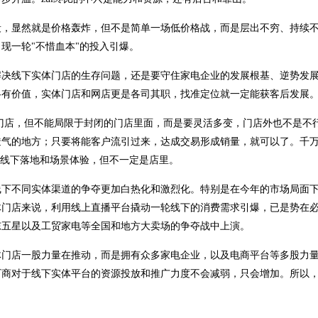
段，显然就是价格轰炸，但不是简单一场低价格战，而是层出不穷、持续
现一轮"不惜血本"的投入引爆。
解决线下实体门店的生存问题，还是要守住家电企业的发展根基、逆势发
各有价值，实体门店和网店更是各司其职，找准定位就一定能获客后发展
门店，但不能局限于封闭的门店里面，而是要灵活多变，门店外也不是不
透气的地方；只要将能客户流引过来，达成交易形成销量，就可以了。千
在线下落地和场景体验，但不一定是店里。
线下不同实体渠道的争夺更加白热化和激烈化。特别是在今年的市场局面
体门店来说，利用线上直播平台撬动一轮线下的消费需求引爆，已是势在
东五星以及工贸家电等全国和地方大卖场的争夺战中上演。
体门店一股力量在推动，而是拥有众多家电企业，以及电商平台等多股力
厂商对于线下实体平台的资源投放和推广力度不会减弱，只会增加。所以