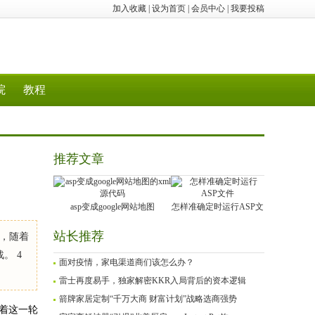
加入收藏
|
设为首页
|
会员中心
|
我要投稿
院
教程
推荐文章
asp变成google网站地图
怎样准确定时运行ASP文
站长推荐
，随着
。 4
面对疫情，家电渠道商们该怎么办？
雷士再度易手，独家解密KKR入局背后的资本逻辑
箭牌家居定制“千万大商 财富计划”战略选商强势
随着这一轮