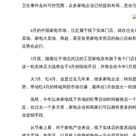
卫生事件走向可控范围，众多家电企业已经提前布局，意在引爆
4月的中国家电市场，注定属于线下实体门店。就在过去
卖场、家电大卖场、商超，甚至各类家电专营店的核心目标
且势在必行。
3月底，随着位于湖北武汉的工贸家电宣布旗下各个门店
这一轮实体店大战将会于4月份陆续开启，并将会在今年5月
火3月、红4月。这是过去几年来，很多家电企业，特别
势，带动红4月的终端局部市场引爆，最终在5月创造出一轮
虽然，今年以来家电线下市场的旺季启动时间被推后一
反，在过去一个多月里，家电企业和商家们可以拥有更多的
业促销手段。
从节奏上看，对于家电产业来说，线下实体店的复苏战役
地方卖场、专营店，以及线上电商的争夺一定会层层加码，步