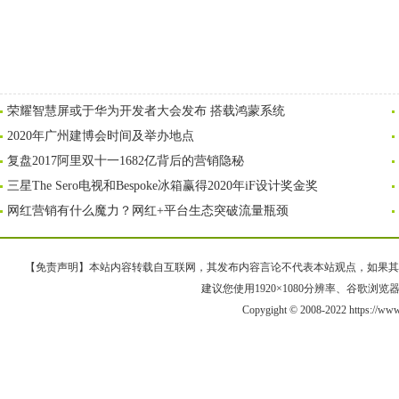
荣耀智慧屏或于华为开发者大会发布 搭载鸿蒙系统
2020年广州建博会时间及举办地点
复盘2017阿里双十一1682亿背后的营销隐秘
三星The Sero电视和Bespoke冰箱赢得2020年iF设计奖金奖
网红营销有什么魔力？网红+平台生态突破流量瓶颈
【免责声明】本站内容转载自互联网，其发布内容言论不代表本站观点，如果其链接、
建议您使用1920×1080分辨率、谷歌浏览器Goo
Copygight © 2008-2022 https://w